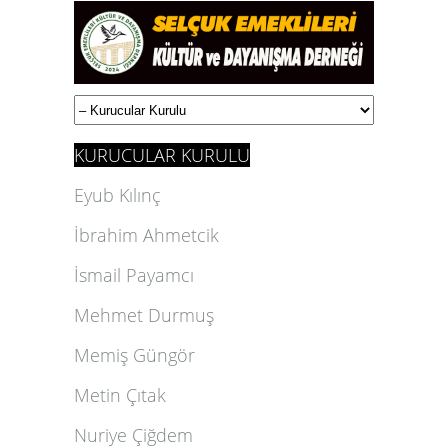
KURUCULAR KURULU
Eyub Kılınç
İbrahim Ahmetcik
İsmail Payamcı
Mehmet Durmuş
Memiş Güngör
Metin Çıtak
Nuriye Çiğdem